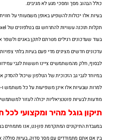
כולל הבהוב מסך ומסכי מגע לא מגיבים.
בעיות אלו יכולות להשפיע באופן משמעותי על חווי
תקלות תוכנה עשויות להתרחש גם בטלפונים של Google Pixel.
בעוד שעדכונים רגילים מטרתם לתקן באגים ולשפר את
עדכונים חדשים מציגים מדי פעם בעיות בלתי צפויות
לבסוף, חלק מהמשתמשים ציינו חששות לגבי עמידות
במיוחד לגבי גב הזכוכית של הטלפון שיכול להסדק אם
למרות שבעיות אלו אינן משפיעות על כל משתמש ו-Google לרוב מספקת פתרונות בזמן באמצעות עדכונים או שירותי תמיכה,
מודעות לבעיות פוטנציאליות יכולה לעזור למשתמשי
תיקון גוגל מהיר ומקצועי לכל
במעבדת התיקונים המתקדמת פון-נט, אנו מתמחים במת
בין אם אתם מתמודדים עם מסך סדוק, בעיות סוללה א