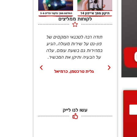
לקוחות ממליצים
נו תיקון
תודה רבה לטכנאי המקסים של
פנינו לפון-נט ב
רך רכשנו
פון-נט על שירות מעולה, הגיע
הטכנאי הגיע תוך
גם מטען TYPE-C, הטכנאי
במהירות גם בשעת עומס, עלה
ויצא תוך פחו
חצי שעה
על הבעיה ותיקן את המכשיר.
כשהפלאפון כמו ח
ללא שום
אותנו פעורי פה 
להגיד תו
גלית טרכטמן, כרמיאל
 לציון
מור יגר, קרי
עשו לנו לייק