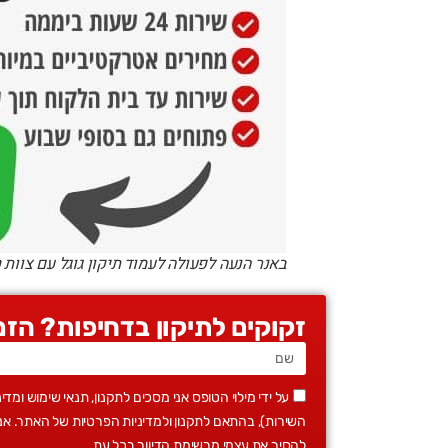
באנר הנעה לפעולה לעמוד תיקון גוגל עם צוות 
זקוקים לתיקון בדחיפות? הזמ
על ידי מילוי הטופס אני מסכים לתקנון, תנאי שימוש ומד
להסיר את עצמי מרשימת הדיוור בכל עת.