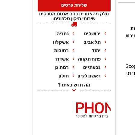
שליחת פרטים
חלק מהאזורים בהם אנחנו מספקים
שירותי תיקון טלפונים:
ת
ירושלים
נתניה
ירות
תל אביב
אשקלון
יהוד
רחובות
פתח תקווה
אשדוד
לולים להיתקל בהן עם מכשירי ה-Google Pixel
גבעתיים
רמת גן
 נט
ראשון לציון
חולון
מה חדש באתר?