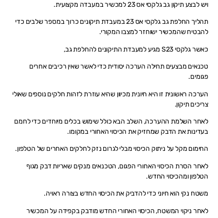
ויש לבצע תיקון גב גלקסי אס 23 למכשיר במעבדה מקצועית.
תהליך החלפת גב גלקסי אס 23 במעבדת תיקונים כרוך במספר שלבים כדי
להבטיח שהמכשיר ישוחזר למצבו המקורי.
כאשר גלקסי S23 מגיע למעבדת התיקונים להחלפת גב,
טכנאים מבצעים תחילה הערכה יסודית כדי לאשר שאין רכיבים אחרים
פגומים.
הערכה ראשונית זו היא חיונית מכיוון שהיא עוזרת לזהות חלקים נוספים שאולי
צריכים תיקון.
לאחר השלמת ההערכה, השלב הבא כולל שימוש בכלים מיוחדים כדי לחמם
בעדינות את הדבק שמחזיק את הכיסוי האחורי במקומו.
החימום מקל על ניתוק הכיסוי מבלי לגרום נזק לחלקים האחרים של הטלפון.
לאחר הסרת הכיסוי האחורי הפגום, הטכנאים מנקים שאריות דבק מגוף
הטלפון ומהכיסוי החדש.
משטח נקי הוא חיוני כדי להדביק את הכיסוי החדש בצורה ראויה.
לאחר ניקוי המשטח, הכיסוי האחורי החדש מודבק בקפידה על המכשיר