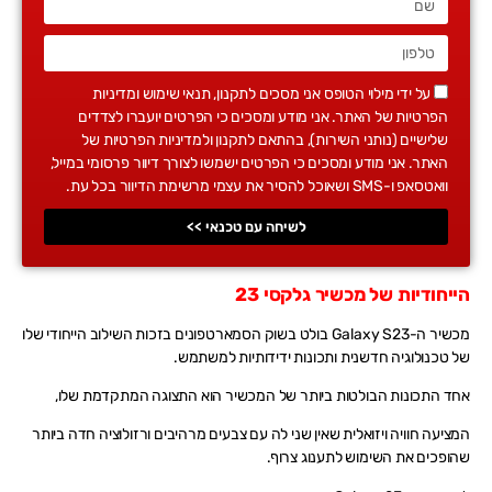
על ידי מילוי הטופס אני מסכים לתקנון, תנאי שימוש ומדיניות
הפרטיות של האתר. אני מודע ומסכים כי הפרטים יועברו לצדדים
שלישיים (נותני השירות), בהתאם לתקנון ולמדיניות הפרטיות של
האתר. אני מודע ומסכים כי הפרטים ישמשו לצורך דיוור פרסומי במייל,
וואטסאפ ו-SMS ושאוכל להסיר את עצמי מרשימת הדיוור בכל עת.
לשיחה עם טכנאי >>
הייחודיות של מכשיר גלקסי 23
מכשיר ה-Galaxy S23 בולט בשוק הסמארטפונים בזכות השילוב הייחודי שלו
של טכנולוגיה חדשנית ותכונות ידידותיות למשתמש.
אחד התכונות הבולטות ביותר של המכשיר הוא התצוגה המתקדמת שלו,
המציעה חוויה ויזואלית שאין שני לה עם צבעים מרהיבים ורזולוציה חדה ביותר
שהופכים את השימוש לתענוג צרוף.