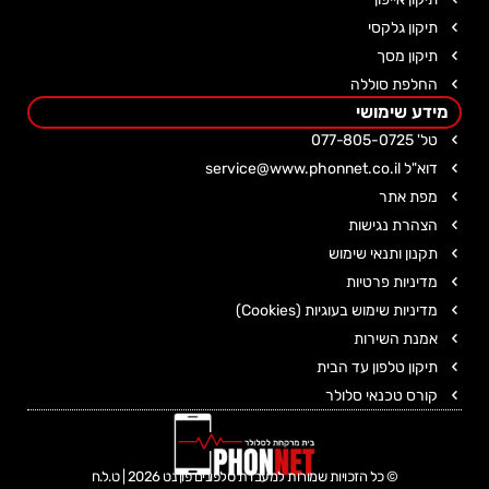
תיקון גלקסי
תיקון מסך
החלפת סוללה
מידע שימושי
טל' 077-805-0725
דוא"ל service@www.phonnet.co.il
מפת אתר
הצהרת נגישות
תקנון ותנאי שימוש
מדיניות פרטיות
מדיניות שימוש בעוגיות (Cookies)
אמנת השירות
תיקון טלפון עד הבית
קורס טכנאי סלולר
© כל הזכויות שמורות למעבדת טלפונים פון נט 2026 | ט.ל.ח