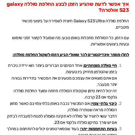
איך אפשר לדעת שהגיע הזמן לבצע החלפת סוללה galaxy
S23 אולטרה?
החלפת סוללה Galaxy S23 Ultra חיונית לשמירה על ביצועי מכשיר
מיטביים.
עם הזמן, כל הסוללות מתכלות באופן טבעי, מה שמוביל לקיצור זמני שימוש
ובעיות ביצועים אפשריות.
להלן מספר אינדיקטורים לכך שאולי הגיע הזמן לשקול החלפת סוללה:
חיי סוללה מופחתים:
אחד הסימנים הברורים ביותר הוא ירידה ניכרת
בזמן שהטלפון מחזיק בין טעינות.
אם אתם מוצאים את עצמכם מטעינים את המכשיר בתדירות גבוהה
יותר מבעבר,
זה יכול להיות סימן שקיבולת הסוללה פחתה ומועד החלפת סוללה
גלקסי אס 23 קרבה.
כיבוי בלתי צפוי:
אם המכשיר נכבה באופן בלתי צפוי גם כאשר מחוון
הסוללה מראה שנותרה סוללה,
הדבר עשוי להעיד על סוללה לא תקינה ומומלץ לפנות למעבדה לבדוק
אם יש צורך בתיקון סוללה גלקסי אס 23.
בעיות התחממות יתר:
בעוד שסמארטפונים יכולים להתחמם במהלך