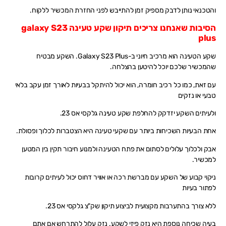
והטכנאי נותן לדבק מספיק זמן להתייבש לפני החזרת המכשיר ללקוח.
הסיבות שאנחנו צריכים תיקון שקע טעינה galaxy S23
plus
שקע הטעינה הוא מרכיב חיוני ב-Galaxy S23 Plus. השקע מבטיח
שהמכשיר שלכם יוכל להיטען בהצלחה.
עם זאת, כמו כל רכיב חומרה, הוא יכול להיתקל בבעיות לאורך זמן עקב בלאי
טבעי או נזקים
ולעיתים השקע יזדקק להחלפת שקע טעינה גלקסי אס 23.
אחת הבעיות השכיחות ביותר עם שקעי טעינה היא הצטברות לכלוך ופסולת.
אבק ולכלוך עלולים לסתום את פתח הטעינה ולמנוע חיבור תקין בין המטען
למכשיר.
ניקוי קבוע של השקע עם מברשת רכה או אוויר דחוס יכול לעיתים קרובות
לפתור בעיות
ללא צורך בהתערבות מקצועית לביצוע תיקון שק"צ גלקסי אס 23.
בעיה שכיחה נוספת היא נזק פיזי לשקע. נזק עלול להתרחש אם אתם