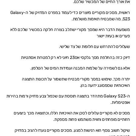
את אורך החיים של המכשיר שלכם.
ראשית, מסכים מקוריים מיוצרים כדי לעמוד במפרט המדויק של ה-Galaxy
S23, מה שמבטיח תאימות מושלמת.
משמעות הדבר היא שמסך מקורי ישתלב בצורה חלקה במכשיר שלכם ללא
פערים או בעיות יישור
שעלולים להתרחש עם חלופות של צד שלישי.
דיוק כזה בהחלפת מסך גלקסי אס23 חיוני לא רק למטרות אסתטיות
אלא גם לשמירה על שלמות המבנה ועמידות המים של הטלפון.
יתרה מכך, שימוש במסך מקורי מבטיח שתשמור על תכונות התצוגה
האיכותיות שסמסונג ידועה בהן.
ה-Galaxy S23 מתהדר בתצוגה תוססת עם שכפול צבע מדויק ורמות בהירות
אופטימליות.
מסכים לא מקוריים עלולים לסכן את האיכויות הללו, וכתוצאה מכך ביצועים
חזותיים מופחתים וחווית משתמש פחות מספקת.
שיקול חשוב נוסף הוא רגישות למגע. מסכים מקוריים נועדו להגיב במדויק