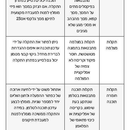
מתבטאות
תוכנה יכולים לסייע בפתרון
בפיקסלים מתים
התקלה. אם הנזק במסך הוא פיזי
על המסך, מסך
מומלץ לפנות למעבדה מקצועית
קפוא, מסך מהבהב
לתיקון מסך גלקסי אס23
או מסכי מגע שלא
מגיבים
תקלות
תקלות במצלמה
ניתן לפתור את התקלה על ידי
מצלמה
מתבטאות בתמונה
עדכון תוכנה או איפוס ההגדרות
מטושטשת, חוסר
לברירת מחדל. ניקוי קבצי מטמון
מיקוד וקריסה לא
יכול גם לסייע בפתרון התקלה
צפויה של
אפליקציית
המצלמה
תקלות
תקלות תוכנה
אתחול פשוט על ידי לחיצה ארוכה
חומרה
מתבטאות בטלפון
של כפתור ההפעלה ולחצן הווליום
תוכנה
שנתקע בעת
יחד למספר שניות. מומלץ לבצע
שימוש, בקריסה
עדכון תוכנה לטלפון. במידה
של אפליקציות או
והתקלה ממשיכה מומלץ לפנות
כיבוי פתאומי של
למעבדת תיקונים
הפלאפון