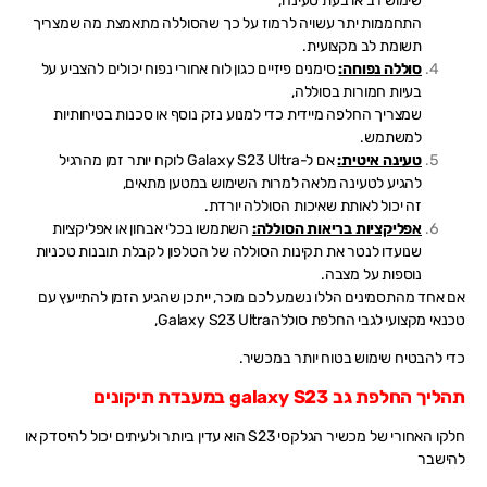
שימוש רב או בעת טעינה,
התחממות יתר עשויה לרמוז על כך שהסוללה מתאמצת מה שמצריך
תשומת לב מקצועית.
סוללה נפוחה:
סימנים פיזיים כגון לוח אחורי נפוח יכולים להצביע על
בעיות חמורות בסוללה,
שמצריך החלפה מיידית כדי למנוע נזק נוסף או סכנות בטיחותיות
למשתמש.
טעינה איטית:
אם ל-Galaxy S23 Ultra לוקח יותר זמן מהרגיל
להגיע לטעינה מלאה למרות השימוש במטען מתאים,
זה יכול לאותת שאיכות הסוללה יורדת.
אפליקציות בריאות הסוללה:
השתמשו בכלי אבחון או אפליקציות
שנועדו לנטר את תקינות הסוללה של הטלפון לקבלת תובנות טכניות
נוספות על מצבה.
אם אחד מהתסמינים הללו נשמע לכם מוכר, ייתכן שהגיע הזמן להתייעץ עם
טכנאי מקצועי לגבי החלפת סוללהGalaxy S23 Ultra,
כדי להבטיח שימוש בטוח יותר במכשיר.
תהליך החלפת גב galaxy S23 במעבדת תיקונים
חלקו האחורי של מכשיר הגלקסי S23 הוא עדין ביותר ולעיתים יכול להיסדק או
להישבר