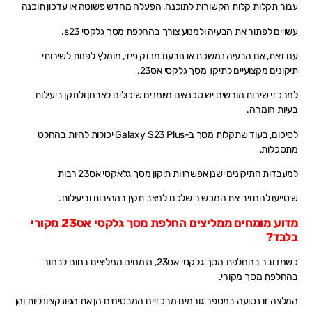
עבור תקלות קלות הקשורות לתוכנה, הפעלה מחדש פשוטה או עדכון תוכנה
עשויים לפתור את הבעיה ולמנוע צורך בהחלפת מסך גלקסי s23.
עם זאת, אם הבעיה נמשכת או נובעת מנזק פיזי, מומלץ לפנות לשירותי
תיקונים מקצועיים לתיקון מסך גלקסי אס23.
למרכזי שירות מורשים יש טכנאים מיומנים שיכולים לאבחן ולתקן ביעילות
בעיות חומרה.
לסיכום, בעוד שתקלות מסך ב-Galaxy S23 Plus יכולות להיות בהחלט
מתסכלות,
למעבדות התיקונים ישנן אפשרויות תיקון מסך גלאקסי אס23 רבות
שיסייעו להחזיר את המכשיר שלכם למצב תקין במהירות וביעילות.
מדוע מומחים ממליצים החלפת מסך גלקסי אס23 מקורי
בלבד?
כשמדובר בהחלפת מסך גלקסי אס23, מומחים ממליצים בחום לבחור
בהחלפת מסך מקורי.
המלצה זו נטועה במספר גורמים מרכזיים המבטיחים הן את הפונקציונליות והן