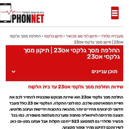
מעבדת סלולר
•
תיקון לפי סוג מכשיר
•
תיקון גלקסי
•
החלפת מסך גלקסי
אס23 | תיקון מסך גלקסי אס23
החלפת מסך גלקסי אס23 | תיקון מסך
גלקסי אס23
תוכן עניינים
שירות החלפת מסך גלקסי אס23 עד בית הלקוח
החלפת מסך גלקסי אס23 הוא שירות מבוקש שמבטיח להחזיר לכם את
חוויית הסמארטפון שלכם. כמו לפני התקלה. הגלקסי אס 23 כולל מעבד
חדשני לביצועים מהירים יותר, מתגאה בתכונות חדישות ועיצוב מלוטש,
תצוגה מדהימה לוויזואליה סוחפת ומערכת מצלמות משופרת. כמו בכל
מכשיר סלולרי גם לסמסונג S23 ייתכנו תקלות אבל אנחנו בפון-נט כאן
לשירותכם לתיקון מהיר וספור מקצועי.