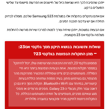
ייתכן שהסיבה לכך היא שגיאות כיול של חיישנים או הפרעות מיישומי צד שלישי
הפועלים ברקע.
אם אתם נתקלים בתקלות אלו במצלמת Samsung S23 שלכם, מומלץ לבדוק
תחילה אם יש עדכוני תוכנה זמינים.
אם הבעיות נמשכות, ייתכן שיהיה צורך לפנות למרכז שירות מורשה להחלפת
מצלמה גלקסי אס 23 מקצועית.
שאלות ותשובות בנושא תיקון מסך גלקסי אס23:
מהן התקלות הנפוצות בגלקסי 23?
סמסונג גלקסי 23, למרות התכונות המרשימות שלו, יכול להיתקל
במספר תקלות נפוצות. אחת הבעיות הנפוצות ביותר היא חיי
הסוללה. משתמשים רבים ציינו שסוללת המכשיר מתרוקנת מהר
מהצפוי, גם בשימוש מתון. בעיה נוספת שדווחה כוללת בעיות
קישוריות, במיוחד עם Wi-Fi ו-Bluetooth. תקלות מסך היוו גם כן
דאגה עבור חלק מבעלי ה-Galaxy 23. מסכים מרצדים או מסכי
מגע שאינם מגיבים, משפיעים על חווית המשתמש הכוללת. כל
התקלות ניתנות לתיקון מהיר ומקצועי במעבדה סלולרית.