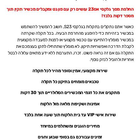
החלפת מסך גלקסי אס23 עושים רק עם פון נט ומקבלים מכשיר תקין תוך
מספר דקות בלבד!
כאשר אתם נתקלים בתקלות בגלקסי S23, חשוב להמשיך להשתמש
במכשיר בזהירות כדי להימנע מהחרפת הבעיה. בכל תקלה שקרתה
במכשיר מומלץ להתייעץ עם טכנאי מקצועי או לפנות למעבדה מקצועית
לקבלת הדרכה ואפשרויות תיקון. לא מומלץ שתתחילו לתקן בעצמכם את
התקלה גם אם זה נראה פשוט. זכרו, התערבות ללא ידע מתאים עלולה לבטל
אחריות ולהוביל לנזק נוסף.
שירות מקצועי, אמין וסופר מהיר לכל תקלה
טכנאים מומחים בתיקון כל תקלה
מתקנים את כל דגמי המכשירים הסלולריים תוך 30 דקות
אמינות ושקיפות מלאה מול הלקוח
שירות אישי VIP עד בית הלקוח תוך שעה אחת בלבד
מחירים הוגנים ומשתלמים במיוחד
זמינים עבורכם גם בסופי שבוע וחגים