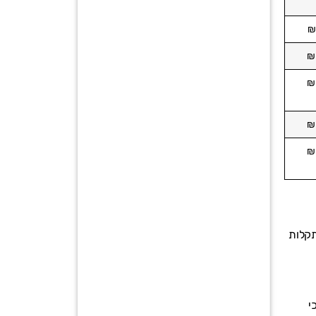
תקלות
י