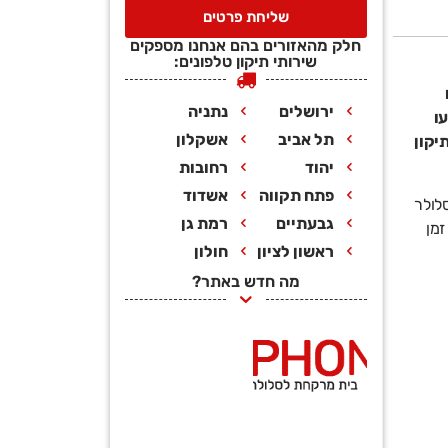
שליחת פרטים
חלק מהאזורים בהם אנחנו מספקים
שירותי תיקון טלפונים:
ירושלים
נתניה
עו
תל אביב
אשקלון
יקון
יהוד
רחובות
פתח תקווה
אשדוד
לולר
גבעתיים
רמת גן
זמן
ראשון לציון
חולון
מה חדש באתר?