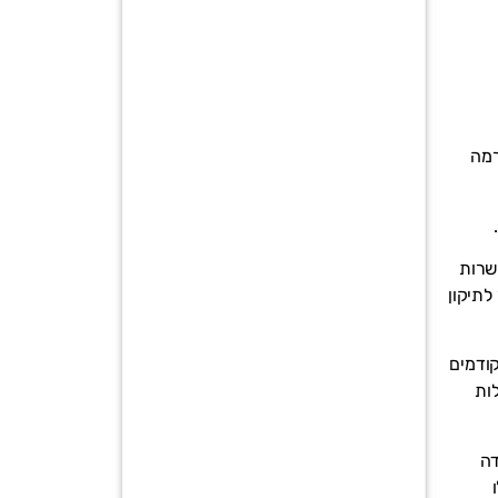
רמה
.
שרות
לתיקון
קודמים
ות
דה