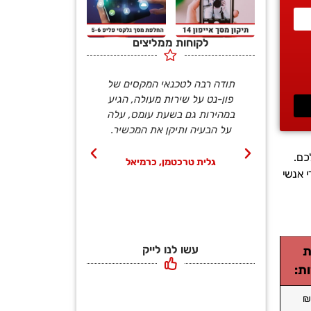
לקוחות ממליצים
נו תיקון
תודה רבה לטכנאי המקסים של
פנינו לפון-נט ב
רך רכשנו
פון-נט על שירות מעולה, הגיע
הטכנאי הגיע תוך
גם מטען TYPE-C, הטכנאי
במהירות גם בשעת עומס, עלה
ויצא תוך פחו
חצי שעה
על הבעיה ותיקן את המכשיר.
כשהפלאפון כמו ח
ללא שום
אותנו פעורי פה 
כם.
להגיד תו
גלית טרכטמן, כרמיאל
י אנשי
 לציון
מור יגר, קרי
עשו לנו לייק
ת
ת: