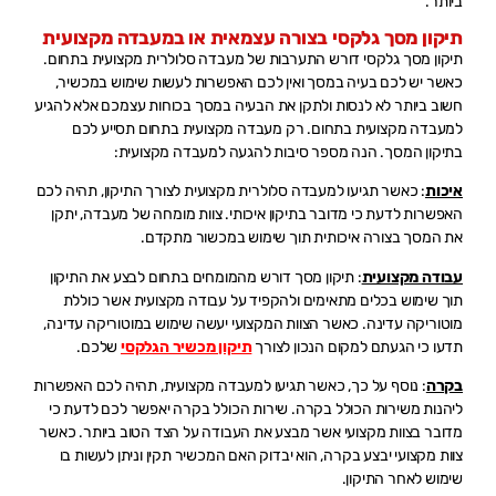
ביותר.
תיקון מסך גלקסי בצורה עצמאית או במעבדה מקצועית
תיקון מסך גלקסי דורש התערבות של מעבדה סלולרית מקצועית בתחום.
כאשר יש לכם בעיה במסך ואין לכם האפשרות לעשות שימוש במכשיר,
חשוב ביותר לא לנסות ולתקן את הבעיה במסך בכוחות עצמכם אלא להגיע
למעבדה מקצועית בתחום. רק מעבדה מקצועית בתחום תסייע לכם
בתיקון המסך. הנה מספר סיבות להגעה למעבדה מקצועית:
איכות
: כאשר תגיעו למעבדה סלולרית מקצועית לצורך התיקון, תהיה לכם
האפשרות לדעת כי מדובר בתיקון איכותי. צוות מומחה של מעבדה, יתקן
את המסך בצורה איכותית תוך שימוש במכשור מתקדם.
עבודה מקצועית
: תיקון מסך דורש מהמומחים בתחום לבצע את התיקון
תוך שימוש בכלים מתאימים ולהקפיד על עבודה מקצועית אשר כוללת
מוטוריקה עדינה. כאשר הצוות המקצועי יעשה שימוש במוטוריקה עדינה,
תדעו כי הגעתם למקום הנכון לצורך
תיקון מכשיר הגלקסי
שלכם.
בקרה
: נוסף על כך, כאשר תגיעו למעבדה מקצועית, תהיה לכם האפשרות
ליהנות משירות הכולל בקרה. שירות הכולל בקרה יאפשר לכם לדעת כי
מדובר בצוות מקצועי אשר מבצע את העבודה על הצד הטוב ביותר. כאשר
צוות מקצועי יבצע בקרה, הוא יבדוק האם המכשיר תקין וניתן לעשות בו
שימוש לאחר התיקון.