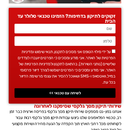
זקוקים לתיקון בדחיפות? הזמינו טכנאי סלולר עד
הבית
על ידי מילוי הטופס אני מסכים לתקנון, תנאי שימוש ומדיניות
הפרטיות של האתר. אני מודע ומסכים כי הפרטים יועברו לצדדים
שלישיים (נותני השירות), בהתאם לתקנון ולמדיניות הפרטיות של
האתר. אני מודע ומסכים כי הפרטים ישמשו לצורך דיוור פרסומי
במייל, וואטסאפ ו-SMS ושאוכל להסיר את עצמי מרשימת הדיוור
בכל עת.
לשיחה עם טכנאי >>
שירותי תיקון מסך גלקסי שסיפקנו לאחרונה
אנחנו בפון-נט מספקים שירותי תיקון מסך גלקסי בפריסה ארצית כבר זמן
רב, טכנאי הפלאפונים שלנו ביצעו עבודות תיקון מסך גלקסי רבות עבור
לקוחותינו מכל רחבי הארץ תוך הקפדה על הגעה מהירה ושירות מקצועי
על הצד הטוב ביותר.