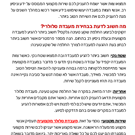
תמצאו צוות אשר ישמח להעניק לכם שירות מקצועי המבוסס על ידע וניסיון
רב. אנשי הצוות במעבדה יעשו שימוש בידע אשר רכשו במהלך השנים על
מנת להעניק לכם את השירות הטוב ביותר.
מה חשוב לדעת בבחירת מעבדת סלולרי?
זקוקים לביצוע החלפת שקע טעינה גלקסי? חשוב ביותר להגיע למעבדה
מקצועית ובעלת ניסיון רב בתחום. הנה מספר פרמטרים אשר חשוב ביותר
לבחון בעת ההגעה למעבדה לצורך החלפה של שקע טעינה:
שטח נקי
: חשוב ביותר להגיע למעבדה ובה תמצאו שטח נקי. כאשר צוות
המעבדה יקפיד על עבודה בשטח נקי תדעו כי מדובר במעבדה מקצועית
אשר מתייחסת ללקוחות ברמה גבוהה ומעניקה להם את הטיפול הטוב
ביותר למכשיר. מאידך, מעבדה אשר לא שמה דגש על סביבה נקייה אינה
מעבדה בה תהיו מעוניינים לקבל שירות.
אחריות
: יתרה מזאת, במקרה של החלפת שקע טעינה, מעבדת סלולר
מקצועית תדאג להעניק לכם אחריות. כאשר אתם מקבלים אחריות על
המכשיר, אתם יודעים שיש לכם למי לפנות ויש לכם אפשרות להגיע
למעבדה במקרים שונים בהם תזדקקו לסיוע.
שירות מקצועי
: נוסף על זאת,
מעבדת סלולר מקצועית
תעסיק אנשי
מקצוע מהמעלה הראשונה. אנשי מקצוע אשר יעניקו לכם שירות מקצועי
במסגרתו הם יענו לכם על כל שאלה באריכות יתר. בין אם מדובר בשאלה