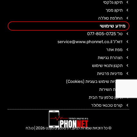
תיקון גלקסי
תיקון מסך
החלפת סוללה
מידע שימושי
טל' 077-805-0725
דוא"ל service@www.phonnet.co.il
מפת אתר
הצהרת נגישות
תקנון ותנאי שימוש
מדיניות פרטיות
מדיניות שימוש בעוגיות (Cookies)
אמנת השירות
תיקון טלפון עד הבית
קורס טכנאי סלולר
© כל הזכויות שמורות למעבדת טלפונים פון נט 2026 | ט.ל.ח