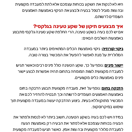
היא לא לנקות את השקע בכוחות עצמכם אלא לתת למעבדה מקצועית
ובה צוות מוביל לטפל בבעיה ולבצע את הניקוי באמצעות האמצעים
העומדים לרשותם.
איך מבצעים תיקון של שקע טעינה בגלקסי?
אם יש לכם בעיה בשקע טעינה, הרי החלפת שקע טעינה גלקסי מתבצע
באמצעות השלבים הבאים:
ניקוי קורוזיה
: ניקוי באמצעות הכלים המתאימים ביותר במעבדה
הסלולרית על מנת לאפשר להפעיל את המכשיר בצורה טובה.
יישור פינים
: נוסף על כך, שקע הטעינה כולל פינים רבים וכאשר תגיעו
למעבדה מקצועית לצוות המומחה בתחום תהיה אפשרות לבצע יישור
פינים באמצעות כלים מקצועיים.
הדבקה בחום
: נוסף על זאת, מעבדה מקצועית תבצע הדבקה בחום
באמצעות האמצעים העומדים לרשותה וכך תבטיח להחזיר לכם את
המכשיר מתוקן וללא בעיות. ביצוע ההדבקה יעשה במעבדה מקצועית תוך
שימוש במיקרוסקופ.
במידה ויש לכם בעיה בשקע הטעינה, חשוב ביותר לא לנסות ולפתור את
הבעיה בכוחות עצמכם אלא לפתור את הבעיה רק באמצעות הגעה
למעבדת סלולר מקצועית ובה צוות אמין. כאשר תגיעו למעבדה מקצועית