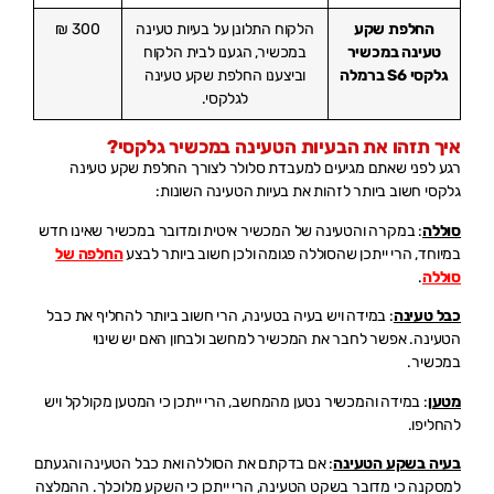
החלפת שקע
הלקוח התלונן על בעיות טעינה
300 ₪
טעינה במכשיר
במכשיר, הגענו לבית הלקוח
גלקסי S6 ברמלה
וביצענו החלפת שקע טעינה
לגלקסי.
איך תזהו את הבעיות הטעינה במכשיר גלקסי?
רגע לפני שאתם מגיעים למעבדת סלולר לצורך החלפת שקע טעינה
גלקסי חשוב ביותר לזהות את בעיות הטעינה השונות:
סוללה
: במקרה והטעינה של המכשיר איטית ומדובר במכשיר שאינו חדש
במיוחד, הרי ייתכן שהסוללה פגומה ולכן חשוב ביותר לבצע
החלפה של
סוללה
.
כבל טעינה
: במידה ויש בעיה בטעינה, הרי חשוב ביותר להחליף את כבל
הטעינה. אפשר לחבר את המכשיר למחשב ולבחון האם יש שינוי
במכשיר.
מטען
: במידה והמכשיר נטען מהמחשב, הרי ייתכן כי המטען מקולקל ויש
להחליפו.
בעיה בשקע הטעינה
: אם בדקתם את הסוללה ואת כבל הטעינה והגעתם
למסקנה כי מדובר בשקט הטעינה, הרי ייתכן כי השקע מלוכלך. ההמלצה